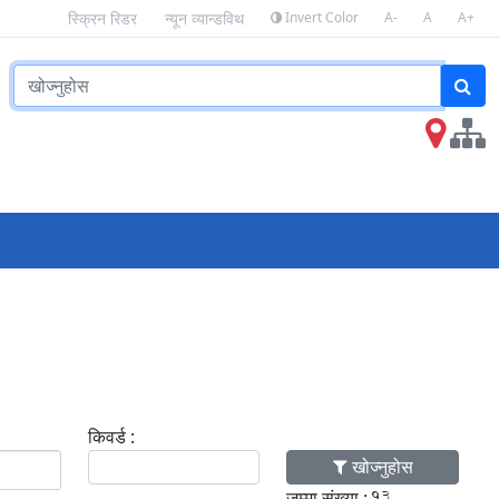
Invert Color
A-
A
A+
स्क्रिन रिडर
न्यून व्यान्डविथ
किवर्ड :
खोज्नुहोस
जम्मा संख्या :
13