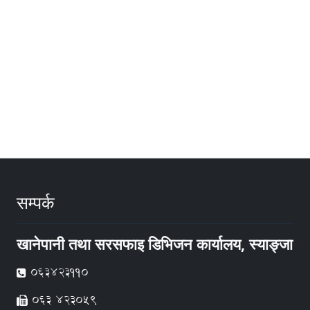
सम्पर्क
खानेपानी तथा सरसफाइ डिभिजन कार्यालय, स्याङ्जा
063423110
063 423059