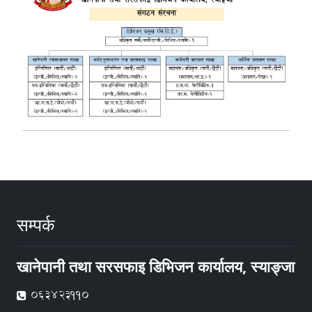
सम्पर्क
खानेपानी तथा सरसफाइ डिभिजन कार्यालय, स्याङ्जा
063423110